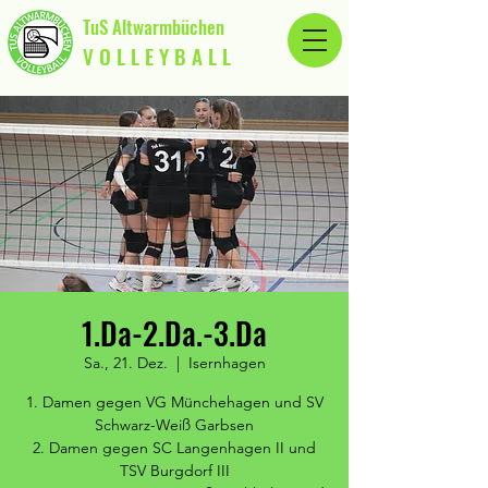
TuS Altwarmbüchen
V O L L E Y B A L L
1.Da-2.Da.-3.Da
Sa., 21. Dez.
  |  
Isernhagen
1. Damen gegen VG Münchehagen und SV
Schwarz-Weiß Garbsen
2. Damen gegen SC Langenhagen II und
TSV Burgdorf III