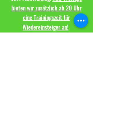
bieten wir zusätzlich ab 20 Uhr
eine Trainingszeit für
Wiedereinsteiger an!
Kontaktiere uns
TuS Altwarmbüchen e.V.
Sparte Volleyball
Seestraße 8
30916 Isernhagen