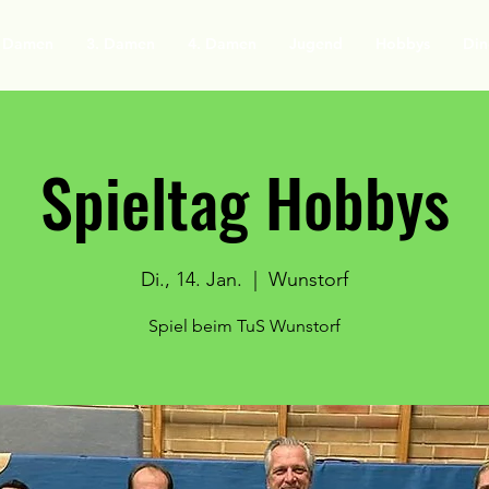
. Damen
3. Damen
4. Damen
Jugend
Hobbys
Din
Spieltag Hobbys
Di., 14. Jan.
  |  
Wunstorf
Spiel beim TuS Wunstorf