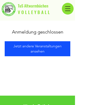
TuS Altwarmbüchen
V O L L E Y B A L L
Anmeldung geschlossen
Jetzt andere Veranstaltungen
ansehen