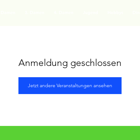
. Damen
3. Damen
4. Damen
Jugend
Hobbys
Din
Anmeldung geschlossen
Jetzt andere Veranstaltungen ansehen