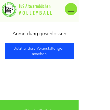
TuS Altwarmbüchen
V O L L E Y B A L L
Anmeldung geschlossen
Jetzt andere Veranstaltungen
ansehen