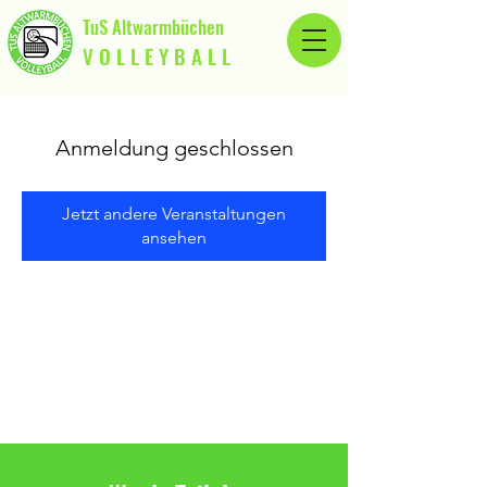
TuS Altwarmbüchen
V O L L E Y B A L L
Anmeldung geschlossen
Jetzt andere Veranstaltungen
ansehen