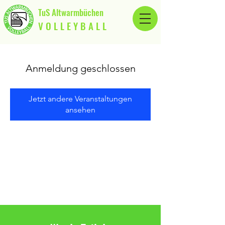
TuS Altwarmbüchen
V O L L E Y B A L L
Anmeldung geschlossen
Jetzt andere Veranstaltungen
ansehen