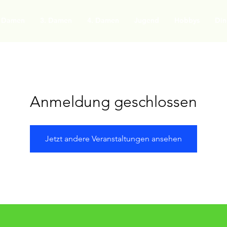
. Damen
3. Damen
4. Damen
Jugend
Hobbys
Din
Anmeldung geschlossen
Jetzt andere Veranstaltungen ansehen