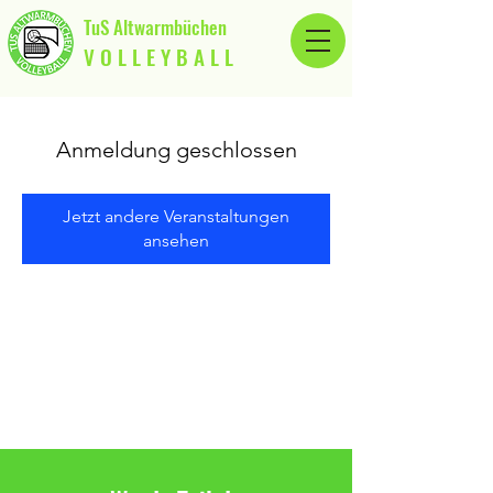
TuS Altwarmbüchen
V O L L E Y B A L L
Anmeldung geschlossen
Jetzt andere Veranstaltungen
ansehen