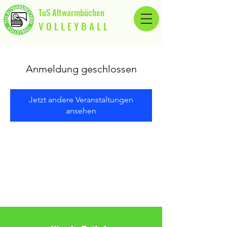
TuS Altwarmbüchen
V O L L E Y B A L L
Anmeldung geschlossen
Jetzt andere Veranstaltungen
ansehen