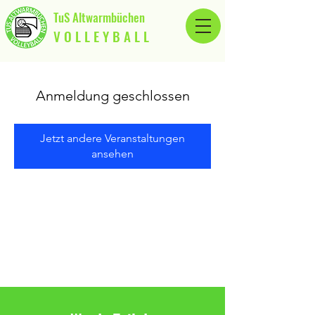
TuS Altwarmbüchen
V O L L E Y B A L L
Anmeldung geschlossen
Jetzt andere Veranstaltungen
ansehen