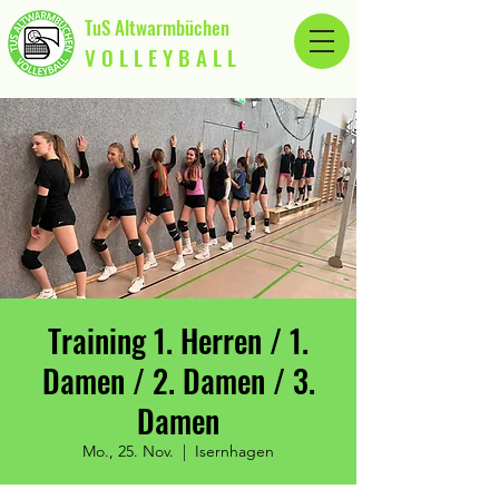
TuS Altwarmbüchen
V O L L E Y B A L L
Training 1. Herren / 1.
Damen / 2. Damen / 3.
Damen
Mo., 25. Nov.
  |  
Isernhagen