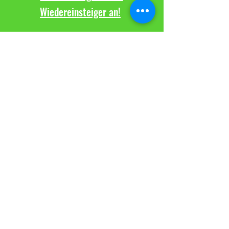
Wiedereinsteiger an!
Kontaktiere uns
TuS Altwarmbüchen e.V.
Sparte Volleyball
Seestraße 8
30916 Isernhagen
Impressum
Datenschutz
Kontakt