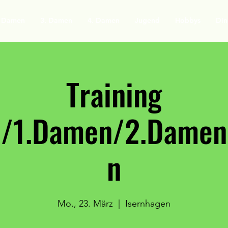
. Damen
3. Damen
4. Damen
Jugend
Hobbys
Din
Training
n/1.Damen/2.Dame
n
Mo., 23. März
  |  
Isernhagen