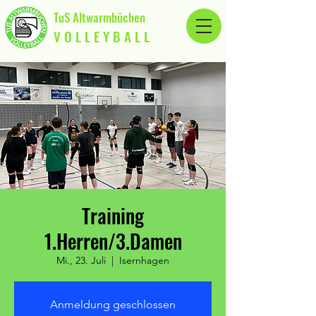
TuS Altwarmbüchen
V O L L E Y B A L L
Training
1.Herren/3.Damen
Mi., 23. Juli
  |  
Isernhagen
Anmeldung geschlossen