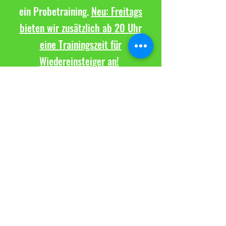
ein Probetraining.
Neu: Freitags
bieten wir zusätzlich ab 20 Uhr
eine Trainingszeit für
Wiedereinsteiger an!
Kontaktiere uns
TuS Altwarmbüchen e.V.
Sparte Volleyball
Seestraße 8
30916 Isernhagen