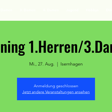
. Damen
3. Damen
4. Damen
Jugend
Hobbys
Din
ining 1.Herren/3.D
Mi., 27. Aug.
  |  
Isernhagen
Anmeldung geschlossen
Jetzt andere Veranstaltungen ansehen