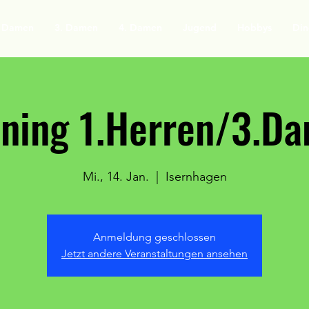
. Damen
3. Damen
4. Damen
Jugend
Hobbys
Din
ining 1.Herren/3.D
Mi., 14. Jan.
  |  
Isernhagen
Anmeldung geschlossen
Jetzt andere Veranstaltungen ansehen