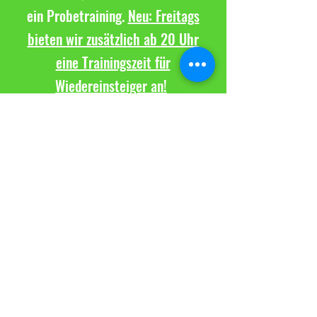
ein Probetraining.
Neu: Freitags
bieten wir zusätzlich ab 20 Uhr
eine Trainingszeit für
Wiedereinsteiger an!
Kontaktiere uns
TuS Altwarmbüchen e.V.
Sparte Volleyball
Seestraße 8
30916 Isernhagen