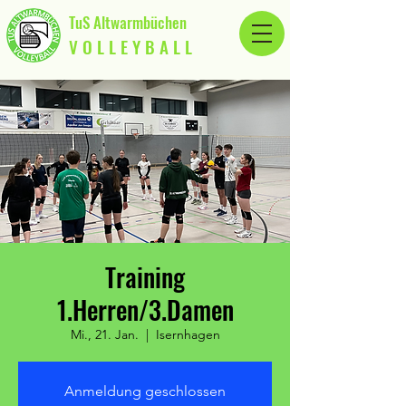
TuS Altwarmbüchen
V O L L E Y B A L L
Training
1.Herren/3.Damen
Mi., 21. Jan.
  |  
Isernhagen
Anmeldung geschlossen