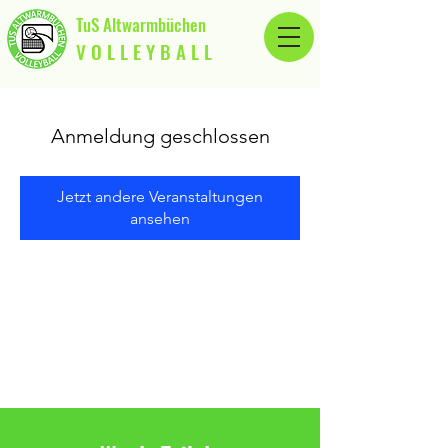
TuS Altwarmbüchen
V O L L E Y B A L L
Anmeldung geschlossen
Jetzt andere Veranstaltungen
ansehen