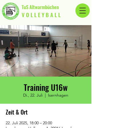
TuS Altwarmbüchen
V O L L E Y B A L L
Training U16w
Di., 22. Juli
  |  
Isernhagen
Zeit & Ort
22. Juli 2025, 18:00 – 20:00