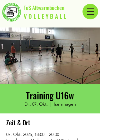
TuS Altwarmbüchen
V O L L E Y B A L L
Training U16w
Di., 07. Okt.
  |  
Isernhagen
Zeit & Ort
07. Okt. 2025, 18:00 – 20:00