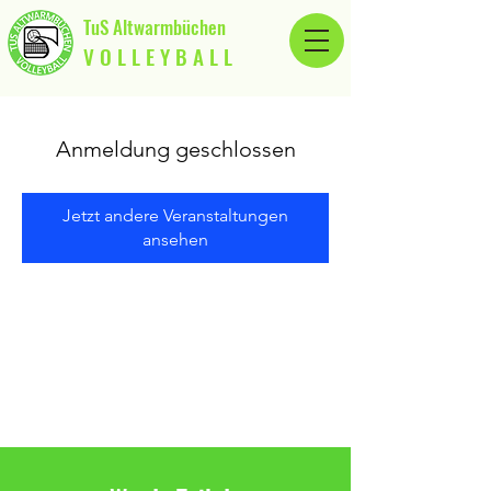
TuS Altwarmbüchen
V O L L E Y B A L L
Anmeldung geschlossen
Jetzt andere Veranstaltungen
ansehen