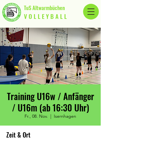
TuS Altwarmbüchen
V O L L E Y B A L L
Training U16w / Anfänger
/ U16m (ab 16:30 Uhr)
Fr., 08. Nov.
  |  
Isernhagen
Zeit & Ort