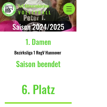
TuS Altwarmbüchen
V O L L E Y B A L L
Saison 2024/2025
1. Damen
Bezirksliga 1 RegV Hannover
Saison beendet
6. Platz