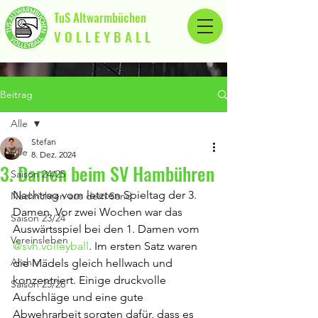
TuS Altwarmbüchen
V O L L E Y B A L L
Beitrag
Alle
Stefan
Alle
8. Dez. 2024
3. Damen beim SV Hambühren
Saison 24/25
Nachtrag vom letzten Spieltag der 3. 
Nachrichten aus dem Sand
Damen. Vor zwei Wochen war das 
Saison 23/24
Auswärtsspiel bei den 1. Damen vom 
Vereinsleben
@svh.volleyball
. Im ersten Satz waren 
Archiv
die Mädels gleich hellwach und 
konzentriert. Einige druckvolle 
Saison 25/26
Aufschläge und eine gute 
Abwehrarbeit sorgten dafür, dass es 