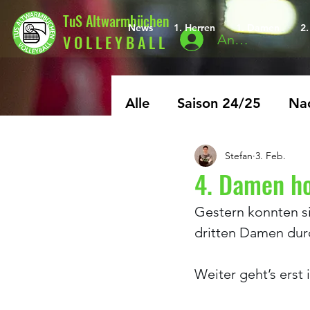
TuS Altwarmbüchen
News
1. Herren
1. Damen
2
V O L L E Y B A L L
Anmelden
Alle
Saison 24/25
Nac
Stefan
3. Feb.
Archiv
Saison 25/26
4. Damen ho
Gestern konnten s
dritten Damen dur
Weiter geht’s erst