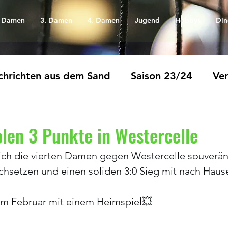
. Damen
3. Damen
4. Damen
Jugend
Hobbys
Din
hrichten aus dem Sand
Saison 23/24
Ver
len 3 Punkte in Westercelle
ich die vierten Damen gegen Westercelle souverän
chsetzen und einen soliden 3:0 Sieg mit nach Hau
 im Februar mit einem Heimspiel💥