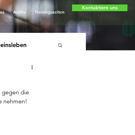
Kontaktiere uns
os
Archiv
Trainingszeiten
einsleben
 gegen die 
se nehmen!