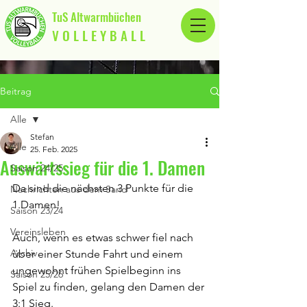
TuS Altwarmbüchen
V O L L E Y B A L L
Beitrag
Alle
Stefan
Alle
25. Feb. 2025
Auswärtssieg für die 1. Damen
Saison 24/25
Da sind die nächsten 3 Punkte für die 
Nachrichten aus dem Sand
1.Damen!
Saison 23/24
Vereinsleben
Auch, wenn es etwas schwer fiel nach 
Archiv
über einer Stunde Fahrt und einem 
ungewohnt frühen Spielbeginn ins 
Saison 25/26
Spiel zu finden, gelang den Damen der 
3:1 Sieg.