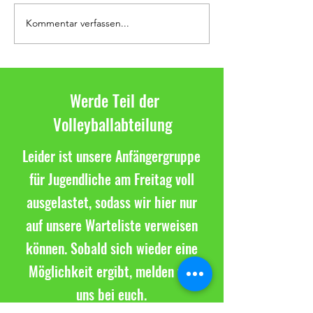
Kommentar verfassen...
Tolles Saisonfinale in der
Letzter Spieltag in 
Bezirksklasse
Bezirksliga
Werde Teil der
Volleyballabteilung
Leider ist unsere Anfängergruppe
für Jugendliche am Freitag voll
ausgelastet, sodass wir hier nur
auf unsere Warteliste verweisen
können. Sobald sich wieder eine
Möglichkeit ergibt, melden wir
uns bei euch.