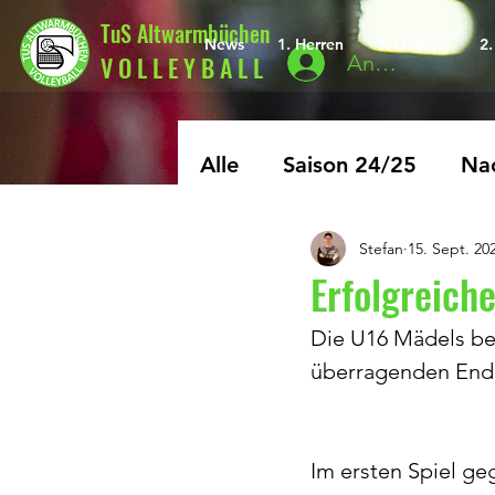
TuS Altwarmbüchen
News
1. Herren
1. Damen
2
V O L L E Y B A L L
Anmelden
Alle
Saison 24/25
Nac
Stefan
15. Sept. 20
Archiv
Saison 25/26
Erfolgreiche
Die U16 Mädels bee
überragenden Ende
Im ersten Spiel ge