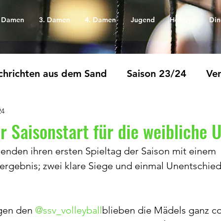
. Damen
3. Damen
4. Damen
Jugend
Hobbys
Din
hrichten aus dem Sand
Saison 23/24
Ver
24
r Saisonstart für die weibliche 
nden ihren ersten Spieltag der Saison mit einem 
rgebnis; zwei klare Siege und einmal Unentschie
gen den 
@ssv_volleyball
blieben die Mädels ganz co