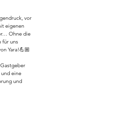
gendruck, vor 
it eigenen 
er… Ohne die 
 für uns 
von Yara!💪🏼
e Gastgeber 
 und eine 
prung und 