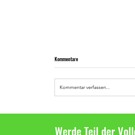
Kommentare
Kommentar verfassen...
Die weibliche U16 wird
Regionsligameister!
Werde Teil der Vol