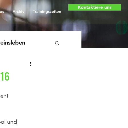
Kontaktiere uns
os
Archiv
Trainingszeiten
einsleben
U16
den!
ol und 