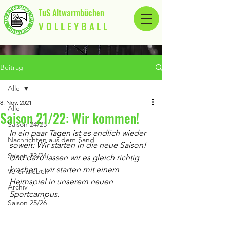
TuS Altwarmbüchen
V O L L E Y B A L L
Beitrag
Alle
8. Nov. 2021
Alle
Saison 21/22: Wir kommen!
Saison 24/25
In ein paar Tagen ist es endlich wieder 
Nachrichten aus dem Sand
soweit: Wir starten in die neue Saison! 
Saison 23/24
Und dazu lassen wir es gleich richtig 
krachen - wir starten mit einem 
Vereinsleben
Heimspiel in unserem neuen 
Archiv
Sportcampus.
Saison 25/26