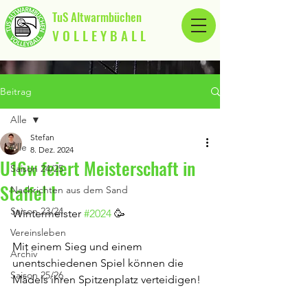
TuS Altwarmbüchen
V O L L E Y B A L L
Beitrag
Alle
Stefan
Alle
8. Dez. 2024
U16w feiert Meisterschaft in
Saison 24/25
Staffel I
Nachrichten aus dem Sand
Saison 23/24
Wintermeister 
#2024
 🥳
Vereinsleben
Mit einem Sieg und einem 
Archiv
unentschiedenen Spiel können die 
Saison 25/26
Mädels ihren Spitzenplatz verteidigen!