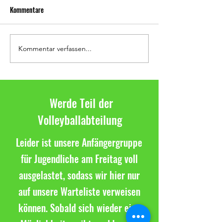
Kommentare
Kommentar verfassen...
Tolles Saisonfinale in der
Letzter Spieltag in 
Bezirksklasse
Bezirksliga
Werde Teil der
Volleyballabteilung
Leider ist unsere Anfängergruppe
für Jugendliche am Freitag voll
ausgelastet, sodass wir hier nur
auf unsere Warteliste verweisen
können. Sobald sich wieder eine