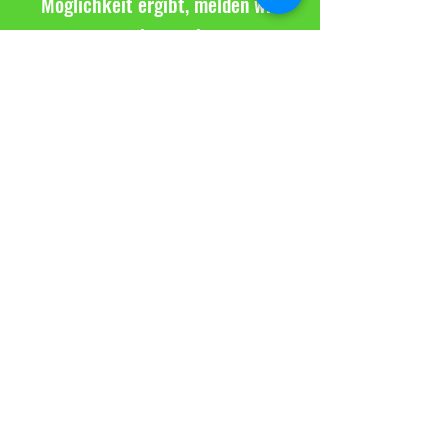
Möglichkeit ergibt, melden wir
uns bei euch.
Hast du bereits
Volleyballerfahrung und
möchtest in einem der Teams
mitwirken, dann vereinbare hier
ein Probetraining.
Neu: Freitags
bieten wir zusätzlich ab 20 Uhr
eine Trainingszeit für
Wiedereinsteiger an!
Kontaktiere uns