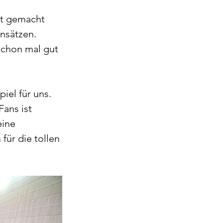
ut gemacht 
nsätzen. 
schon mal gut 
el für uns. 
ans ist 
eine 
für die tollen 