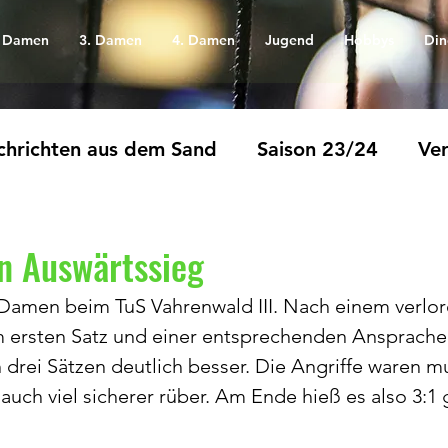
. Damen
3. Damen
4. Damen
Jugend
Hobbys
Din
hrichten aus dem Sand
Saison 23/24
Ver
n Auswärtssieg
. Damen beim TuS Vahrenwald III. Nach einem verlo
m ersten Satz und einer entsprechenden Ansprach
n drei Sätzen deutlich besser. Die Angriffe waren m
uch viel sicherer rüber. Am Ende hieß es also 3:1 