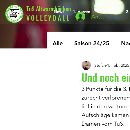
TuS Altwarmbüchen
News
1. Herren
1. Damen
2
V O L L E Y B A L L
Anmelden
Alle
Saison 24/25
Nac
Stefan
1. Feb. 2025
Archiv
Saison 25/26
Und noch ei
3 Punkte für die 3
zurecht verlorene
lief in den weitere
Aufschläge kamen a
Damen vom TuS. 