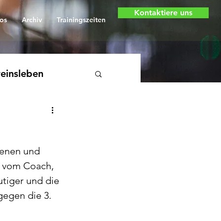
Kontaktiere uns
os
Archiv
Trainingszeiten
einsleben
renen und 
e vom Coach, 
utiger und die 
gegen die 3. 