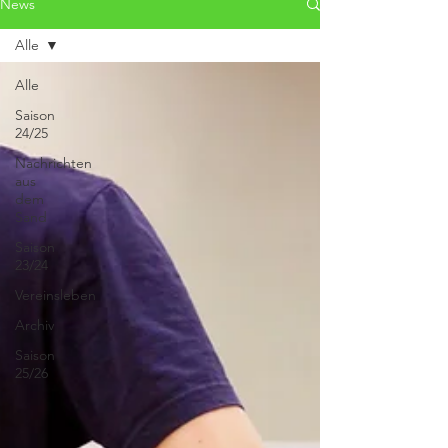
News
Alle
Alle
Saison
24/25
Nachrichten
aus
dem
Sand
Saison
23/24
Vereinsleben
Archiv
Saison
25/26