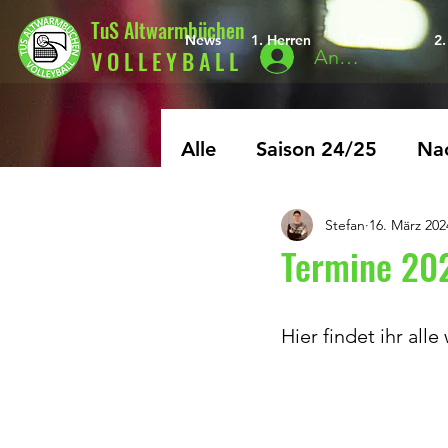
TuS Altwarmbüchen
News
1. Herren
1. Damen
2
V O L L E Y B A L L
Anmelden
Alle
Saison 24/25
Nac
Stefan
16. März 202
Archiv
Saison 25/26
Termine 20
Hier findet ihr all